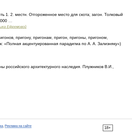
ть 1. 2. местн. Отгороженное место для скота; загон. Толковый
2000 …
зыка Ефремовой
игонов, пригону, пригонам, пригон, пригоны, пригоном,
к: «Полная акцентуированная парадигма по А. А. Зализняку»)
российского архитектурного наследия. Плужников В.И.,
ка
,
Реклама на сайте
18+