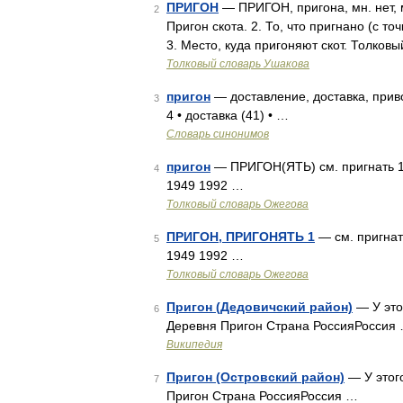
ПРИГОН
— ПРИГОН, пригона, мн. нет, му
2
Пригон скота. 2. То, что пригнано (с то
3. Место, куда пригоняют скот. Толков
Толковый словарь Ушакова
пригон
— доставление, доставка, приво
3
4 • доставка (41) • …
Словарь синонимов
пригон
— ПРИГОН(ЯТЬ) см. пригнать 1.
4
1949 1992 …
Толковый словарь Ожегова
ПРИГОН, ПРИГОНЯТЬ 1
— см. пригнат
5
1949 1992 …
Толковый словарь Ожегова
Пригон (Дедовичский район)
— У это
6
Деревня Пригон Страна РоссияРоссия
Википедия
Пригон (Островский район)
— У этого
7
Пригон Страна РоссияРоссия …