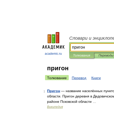
Словари и энциклоп
academic.ru
Толкования
Переводы
пригон
Толкование
Перевод
Книги
Пригон
— название населённых пункто
1
области. Пригон деревня в Дедовичско
районе Псковской области …
Википедия