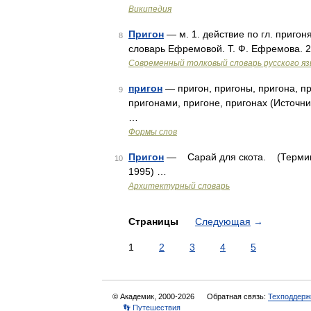
Википедия
Пригон
— м. 1. действие по гл. пригоня
8
словарь Ефремовой. Т. Ф. Ефремова. 
Современный толковый словарь русского я
пригон
— пригон, пригоны, пригона, пр
9
пригонами, пригоне, пригонах (Источни
…
Формы слов
Пригон
— Сарай для скота. (Термины 
10
1995) …
Архитектурный словарь
Страницы
Следующая
→
1
2
3
4
5
© Академик, 2000-2026
Обратная связь:
Техподдерж
👣 Путешествия